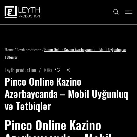
Pinco Online Kazino Azərbaycanda – Mobil Uyğunluq və
/
/
Home
Leyth production
Tətbiqlər
Leyth production
0 like
Pinco Online Kazino
Azərbaycanda – Mobil Uyğunluq
və Tətbiqlər
Pinco Online Kazino