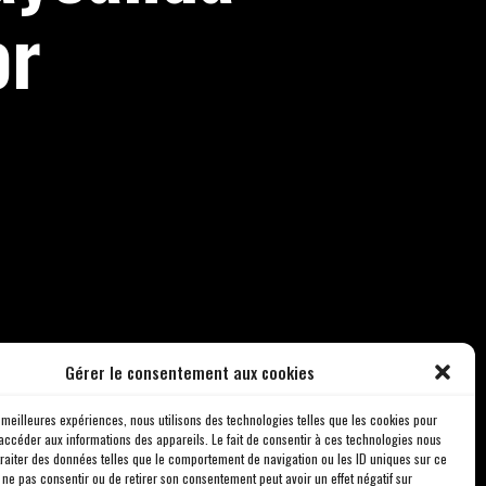
ər
Gérer le consentement aux cookies
s meilleures expériences, nous utilisons des technologies telles que les cookies pour
accéder aux informations des appareils. Le fait de consentir à ces technologies nous
traiter des données telles que le comportement de navigation ou les ID uniques sur ce
de ne pas consentir ou de retirer son consentement peut avoir un effet négatif sur