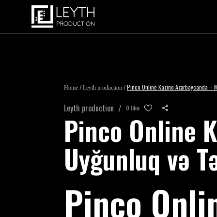
Pinco Online Kazino Azərbaycanda – Mo
/
/
Home
Leyth production
Leyth production
0 like
Pinco Online 
Uyğunluq və Tə
Pinco Onli